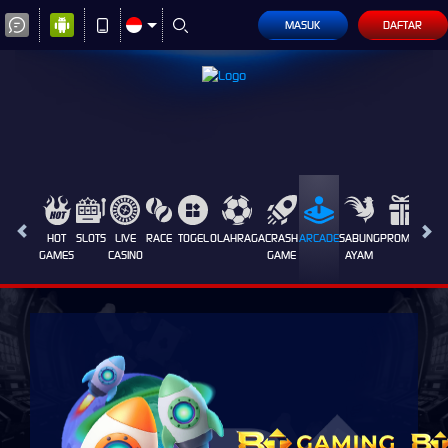
MASUK
DAFTAR
HOT
SLOTS
LIVE
RACE
TOGEL
OLAHRAGA
CRASH
ARCADE
SABUNG
PROMOSI
GAMES
CASINO
GAME
AYAM