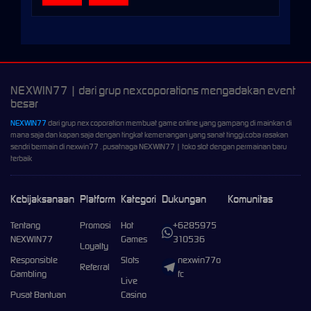
NEXWIN77 | dari grup nexcoporations mengadakan event
besar
NEXWIN77
dari grup nex coporation membuat game online yang gampang di mainkan di
mana saja dan kapan saja dengan tingkat kemenangan yang sanat tinggi,coba rasakan
sendri bermain di nexwin77 . pusatnaga NEXWIN77 | toko slot dengan permainan baru
terbaik
Kebijaksanaan
Platform
Kategori
Dukungan
Komunitas
Tentang
Promosi
Hot
+6285975
NEXWIN77
Games
310536
Loyalty
Responsible
Slots
nexwin77o
Referral
Gambling
fc
Live
Pusat Bantuan
Casino