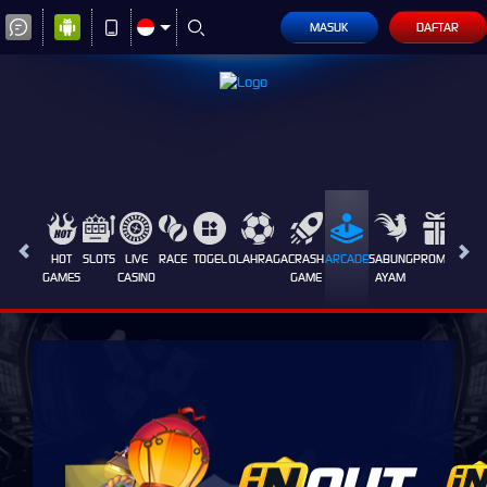
MASUK
DAFTAR
HOT
SLOTS
LIVE
RACE
TOGEL
OLAHRAGA
CRASH
ARCADE
SABUNG
PROMOSI
GAMES
CASINO
GAME
AYAM