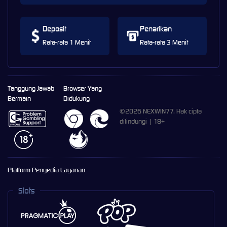
Deposit
Penarikan
Rata-rata 1 Menit
Rata-rata 3 Menit
Tanggung Jawab
Browser Yang
Bermain
Didukung
©2026 NEXWIN77. Hak cipta
dilindungi | 18+
Platform Penyedia Layanan
Slots