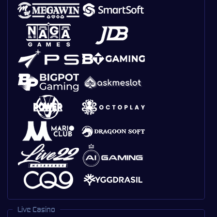
Live Casino