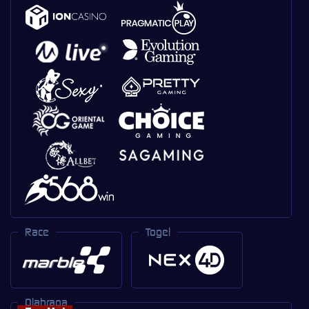
Race
Togel
Olahraga