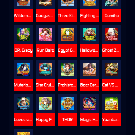
Wilderness Hunting
Gaogashou
Three Kingdoms
Fighting Academy
Gumiho
DR. Crazy
Run Date
Egypt Gods
Halloween Horror
Ghost Zombie
Mutation fish
Star Cruise
Prehistoric Park
Beer Carnival
Cat VS Mouse
Lovecraft's Legacy
Happy Fruit Stand
THOR
Magic House
Yuanbao Mahjong2