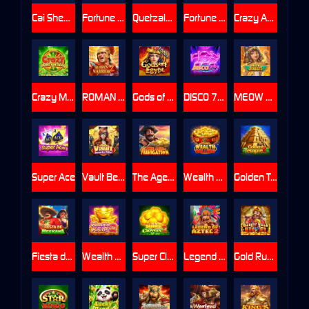
Cai Shen Arrives!
Fortune Toto 4D
Quetzalcoatl
Fortune Horse
Crazy ATM
Crazy Money Rolling
ROMAN WARRIOR2
Gods of Egypt
DISCO 777
MEOW DYNASTY
Super Ace
Vault Beauty Thief
The Age Of Navigation
Wealth Rolling
Golden Temple2
Fiesta de Mexicana
Wealth Rising 2
Super Clovers 2
Legend of Aztec2
Gold Rush Blast