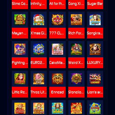
Slime Gem
Infinity Mining
All for the Winner
Gong Xi Fa Cai
Sugar Bar
Mayan Adventure2
X'mas Gift City
777-CLASSIC STYLE
Rich Fortune 2
Songkran Festival
Fighting Academy 2
EURO2024
CakeMatch
Weird Xmas
LUXURY WORLD
Little Red Riding Hood
Three Little Pigs
Ennead
Stonelions
Lion's area