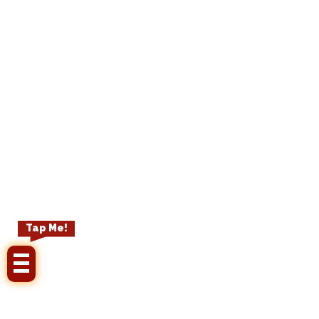
Tap Me!