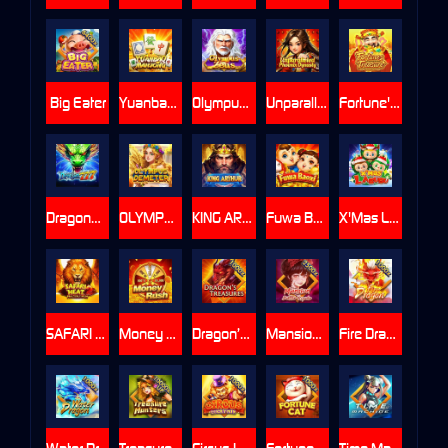
Big Eater
Yuanbao Mahjong
Olympus - Zeus
Unparalleled Phoenix Dynasty
Fortune's Treasure
Dragon777
OLYMPUS DEMETER
KING ARTHUR
Fuwa Baoxi
X'Mas LABUBU
SAFARI HEAT 2-MULTIPLY FUN
Money Rush
Dragon’s Treasures
Mansion Battle Royale
Fire Dragon