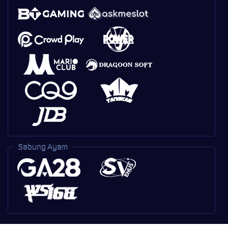
Sabung Ayam