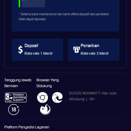
* Selama bank maintenance dan bank offline deposit dan penarikan
tidak dapat diproses
Deposit
Penarikan
Rata-rata 1 Menit
Rata-rata 3 Menit
Tanggung Jawab
Browser Yang
Bermain
Didukung
©2026 NEXWIN77. Hak cipta
dilindungi | 18+
Platform Penyedia Layanan