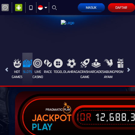
MASUK
DAFTAR
HOT
SLOTS
LIVE
RACE
TOGEL
OLAHRAGA
CRASH
ARCADE
SABUNG
PROMOSI
GAMES
CASINO
GAME
AYAM
IDR
12,688,
JACKPOT
PLAY