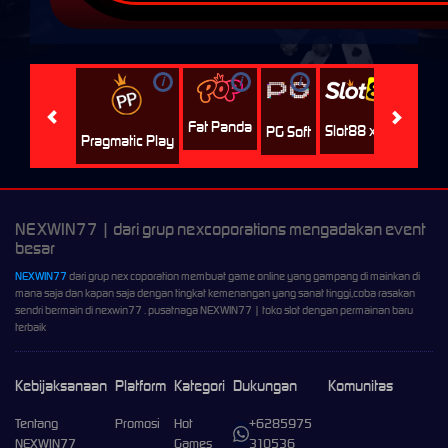
i
i
i
i
i
Facha
Fat Panda
Slot88 x PP
PG Soft
Pragmatic Play
NEXWIN77 | dari grup nexcoporations mengadakan event
besar
NEXWIN77
dari grup nex coporation membuat game online yang gampang di mainkan di
mana saja dan kapan saja dengan tingkat kemenangan yang sanat tinggi,coba rasakan
sendri bermain di nexwin77 . pusatnaga NEXWIN77 | toko slot dengan permainan baru
terbaik
Kebijaksanaan
Platform
Kategori
Dukungan
Komunitas
Tentang
Promosi
Hot
+6285975
NEXWIN77
Games
310536