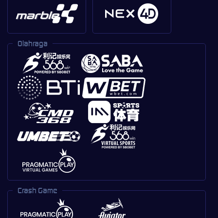
Olahraga
Crash Game