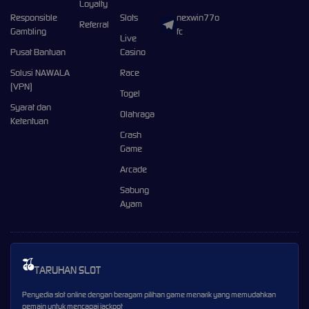
Loyalty
Responsible
Slots
nexwin77o
Referral
Gambling
fc
Live
Pusat Bantuan
Casino
Solusi NAWALA
Race
(VPN)
Togel
Syarat dan
Olahraga
Ketentuan
Crash
Game
Arcade
Sabung
Ayam
TARUHAN SLOT
Penyedia slot online dengan beragam pilihan game menarik yang memudahkan
pemain untuk mencapai jackpot