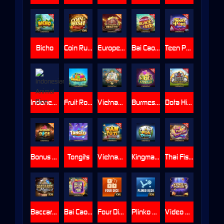
Bicho
Coin Rush Deluxe
European Roulette
Bai Cao Black & Red
Teen Patti Versus
Indonesian Animal Dice
Fruit Roulette
Vietnam Fish Prawn Crab
Burmese 6 Animals
Dota Hi-Lo
Bonus Dice
Tongits
Vietnam Rock Paper Scissors
Kingmaker Pok Deng
Thai Fish Prawn Crab GO!
Baccarat: Multi
Bai Cao Mystic Four
Four Dice
Plinko Rush
Video Poker