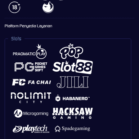
Platform Penyedia Layanan
Slots