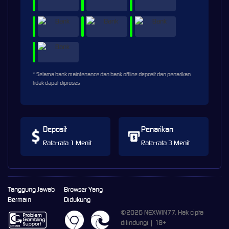
* Selama bank maintenance dan bank offline deposit dan penarikan
tidak dapat diproses
Deposit
Penarikan
Rata-rata 1 Menit
Rata-rata 3 Menit
Tanggung Jawab
Browser Yang
Bermain
Didukung
©2026 NEXWIN77. Hak cipta
dilindungi | 18+