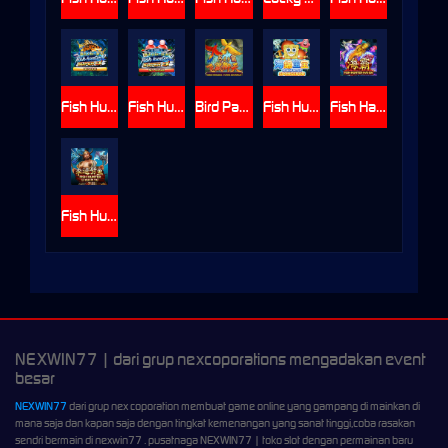
Fish Hunter 2 EX-Newbie
Fish Hunter 2 EX-My Club
Bird Paradise
Fish Hunter Spongebob
Fish Haiba
Fish Hunting: Li Kui Pi Yu
NEXWIN77 | dari grup nexcoporations mengadakan event
besar
NEXWIN77
dari grup nex coporation membuat game online yang gampang di mainkan di
mana saja dan kapan saja dengan tingkat kemenangan yang sanat tinggi,coba rasakan
sendri bermain di nexwin77 . pusatnaga NEXWIN77 | toko slot dengan permainan baru