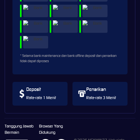
* Selama bank maintenance dan bank offline deposit dan penarikan
tidak dapat diproses
Deposit
Penarikan
Rata-rata 1 Menit
Rata-rata 3 Menit
Tanggung Jawab
Browser Yang
Bermain
Didukung