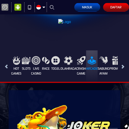
MASUK
DAFTAR
HOT
SLOTS
LIVE
RACE
TOGEL
OLAHRAGA
CRASH
ARCADE
SABUNG
PROMOSI
GAMES
CASINO
GAME
AYAM