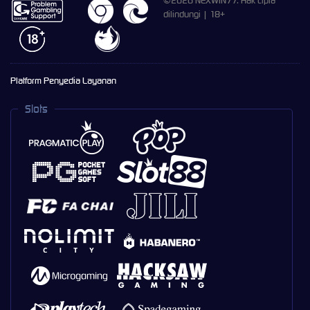
©2026 NEXWIN77. Hak cipta
dilindungi | 18+
Platform Penyedia Layanan
Slots