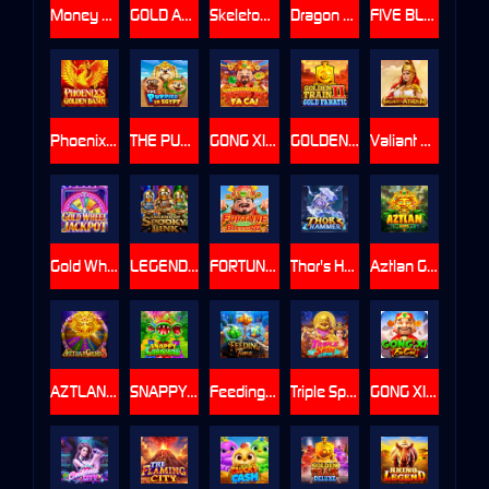
Money Piggies
GOLD AROWANA
Skeleton Thief
Dragon Link Fortune
FIVE BLESSINGS ARRIVE
Phoenix's Golden Basin
THE PUPPIES IN EGYPT
GONG XI FA CAI
GOLDEN TRAIN 2
Valiant of Athena
Gold Wheel Jackpot
LEGEND OF SPOOKY LINK
FORTUNE GOD BLESSING
Thor's Hammer
Aztlan Gems
AZTLAN GEMS2
SNAPPY CARNIVAL
Feeding Time
Triple Spin Xtreme
GONG XI FA CAI