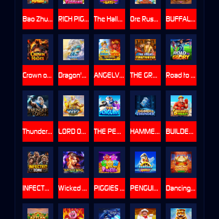
Bao Zhu Fortune
RICH PIGGIES
The Hallowin Bats
Ore Rush: Cart Collector
BUFFALO LEGEND
Crown of Hades
Dragon's Blaze Link
ANGELVSDEVIL SEA DUEL
THE GREAT FIREFIGHTER
Road to Glory
Thunder Lord
LORD OF THE GODS
THE PENGUINS
HAMMER OF THUNDER
BUILDER'S FRENZY
INFECTED ZONE
Wicked Wins: Crystals
PIGGIES WEALTHY ANGELIC
PENGUIN QUEST
Dancing Golden Drums