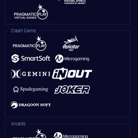
Crash Game
Arcade