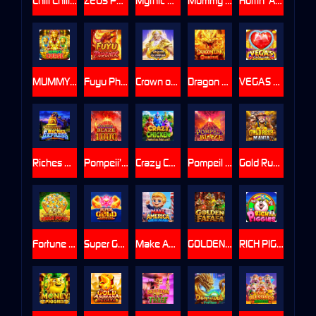
Chili Chili Hot
ZEUS POWER
Mythic Gems: Five Realms
Mummy’s Treasure Quest 2
Huffin’ And Puffin’ Ultra Wheel
MUMMY'S CURSE
Fuyu Phoenix
Crown of Olympus
Dragon Link Collection
VEGAS CASH LINK
Riches Express
Pompeii’s Blaze 1000
Crazy Chicken
Pompeil Blaze
Gold Rush Mania
Fortune Gold Pots
Super Gold Arowana
Make America Great Again
GOLDEN FAFAFA
RICH PIGGIES WORLD