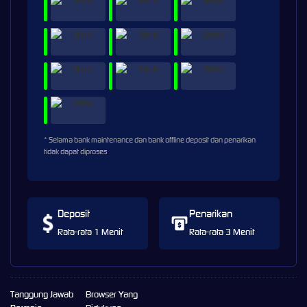
* Selama bank maintenance dan bank offline deposit dan penarikan
tidak dapat diproses
Deposit
Penarikan
Rata-rata 1 Menit
Rata-rata 3 Menit
Tanggung Jawab
Browser Yang