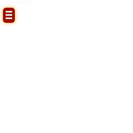
Tap Me!