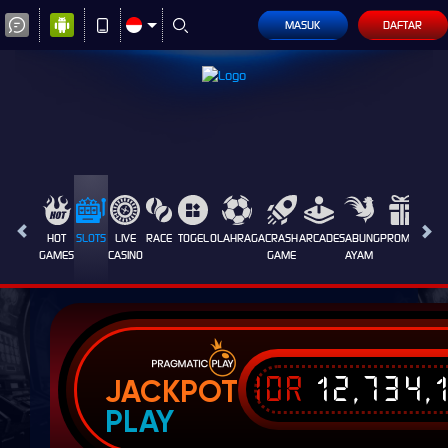
MASUK
DAFTAR
HOT
SLOTS
LIVE
RACE
TOGEL
OLAHRAGA
CRASH
ARCADE
SABUNG
PROMOSI
GAMES
CASINO
GAME
AYAM
IDR
12,734,
JACKPOT
PLAY