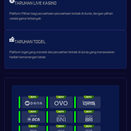
TARUHAN LIVE KASINO
Platform Pilihan bagi perusahaan-perusahaan terbaik di dunia, dengan pilihan
variasi game terbanyak
TARUHAN TOGEL
Platform togel yang menarik dari perusahan terbaik di dunia yang menawarkan
hadiah kemenangan besar