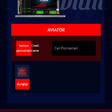
AVIATOR
Semua
Crash
permainan
Game
Aviator