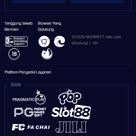
Tanggung Jawab
Browser Yang
Bermain
Didukung
©2026 NEXWIN77. Hak cipta
dilindungi | 18+
Platform Penyedia Layanan
Slots