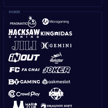
Arcade