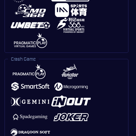
Crash Game