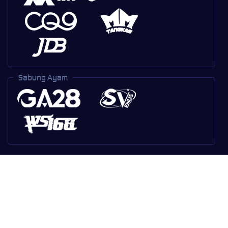
Sabung Ayam