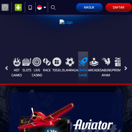
MASUK
DAFTAR
HOT
SLOTS
LIVE
RACE
TOGEL
OLAHRAGA
CRASH
ARCADE
SABUNG
PROMOSI
GAMES
CASINO
GAME
AYAM