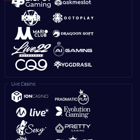
Live Casino