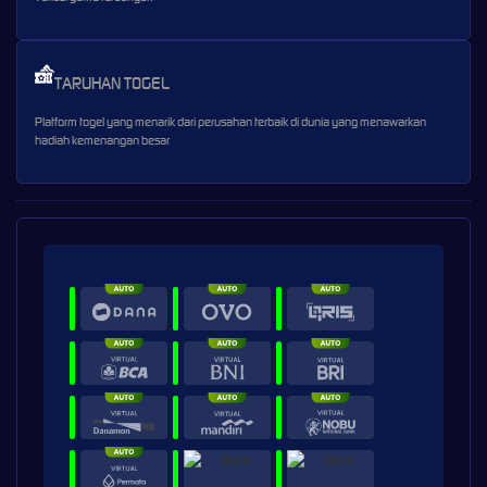
TARUHAN TOGEL
Platform togel yang menarik dari perusahan terbaik di dunia yang menawarkan
hadiah kemenangan besar