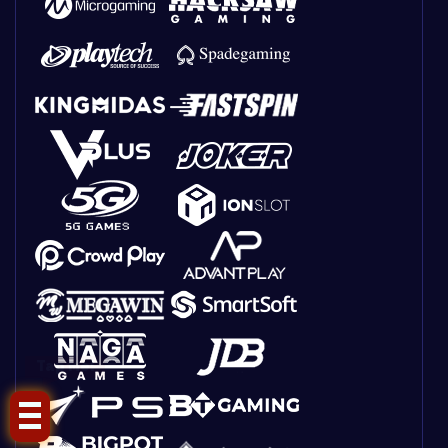
Tap Me!