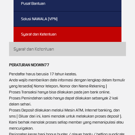
Pusat Bantuan
Solusi NAWALA (VPN)
Syarat dan Ketentuan
Syarat dan Ketentuan
PERATURAN NEXWIN77
Pendaftar harus berusia 17 tahun keatas.
Anda wajib memberikan data informasi dengan lengkap dalam formulir
yang tersedia( Nomor telepon, Nomor dan Nama Rekening )
Proses Transaksi hanya bisa dilakukan pada jam bank online.
Proses Pemindahan saldo hanya dapat dilakukan sebanyak 2 kali
dalam sehari.
Proses Deposit dilakukan melalui Mesin ATM, Internet banking, dan
sms ( Diluar dari ini, kami menolak untuk melakukan proses deposit ).
Kami berhak menolak proses setiap member yang memanipulasi atau
mencurigakan.
Peringatan keras bagi bonus hunter / player hantu / betting syndicate