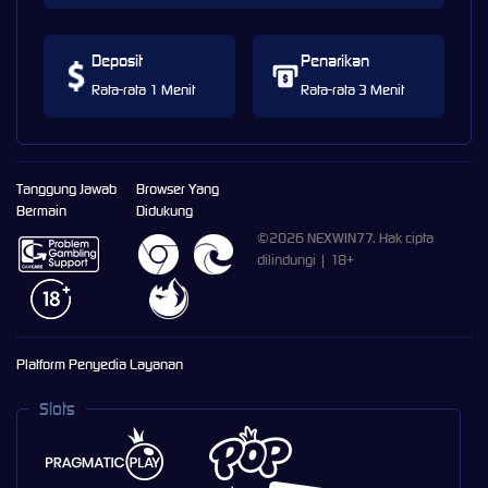
Deposit
Penarikan
Rata-rata 1 Menit
Rata-rata 3 Menit
Tanggung Jawab
Browser Yang
Bermain
Didukung
©2026 NEXWIN77. Hak cipta
dilindungi | 18+
Platform Penyedia Layanan
Slots