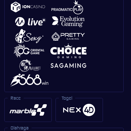
Race
Togel
Olahraga