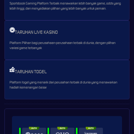
Sportsbook Gaming Platform Terbaik menawarkan lebih banyak game, odds yang
lebih tinggi, dan menyediakan pilihan yang lebih banyak untuk pemain.
TARUHAN LIVE KASINO
Platform Pilihan bagi perusahaan-perusahaan terbaik di dunia, dengan pilihan
variasi game terbanyak
TARUHAN TOGEL
Platform togel yang menarik dari perusahan terbaik di dunia yang menawarkan
hadiah kemenangan besar