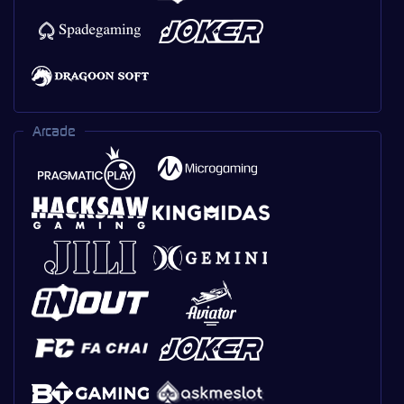
Arcade