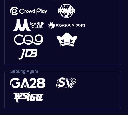
Sabung Ayam