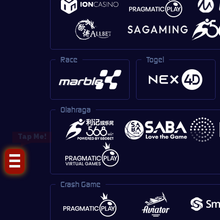
Race
Togel
Olahraga
Tap Me!
Crash Game