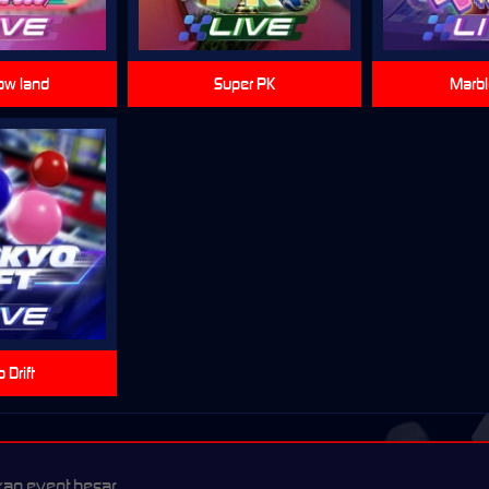
ow land
Super PK
Marbl
 Drift
an event besar