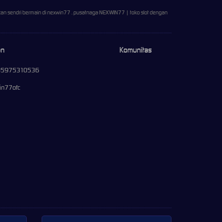
an sendri bermain di nexwin77 . pusatnaga NEXWIN77 | toko slot dengan
an
Komunitas
85975310536
in77ofc