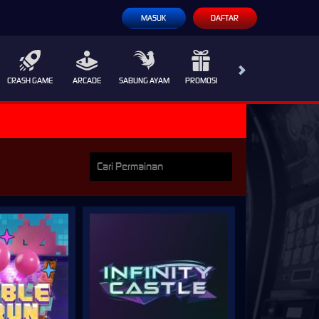
MASUK
DAFTAR
CRASH GAME
ARCADE
SABUNG AYAM
PROMOSI