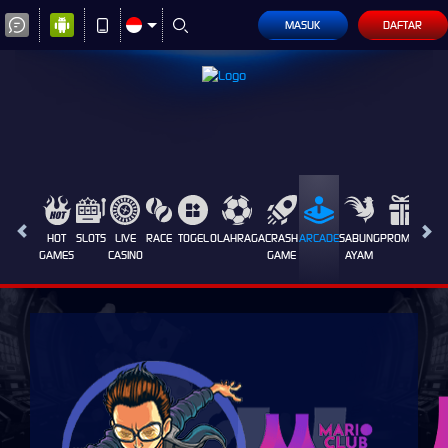
MASUK
DAFTAR
HOT
SLOTS
LIVE
RACE
TOGEL
OLAHRAGA
CRASH
ARCADE
SABUNG
PROMOSI
GAMES
CASINO
GAME
AYAM