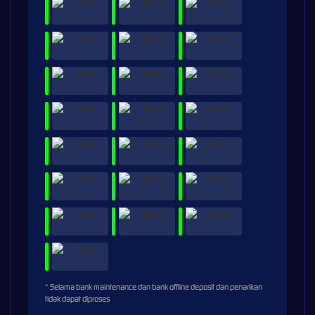
* Selama bank maintenance dan bank offline deposit dan penarikan
tidak dapat diproses