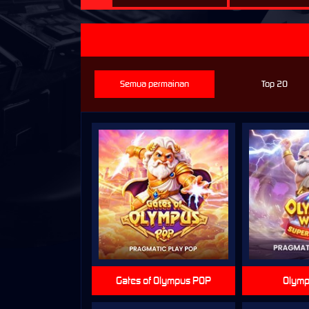
Semua permainan
Top 20
Gates of Olympus POP
Olymp