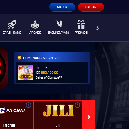
MASUK
DAFTAR
CRASH GAME
ARCADE
SABUNG AYAM
PROMOSI
PEMENANG MESIN SLOT
mif****5
IDR
880,400.00
Gates of Olympus™
handi****3
IDR
411,500.00
Mahjong Ways
i
i
i
No Limit City
Fachai
Jili