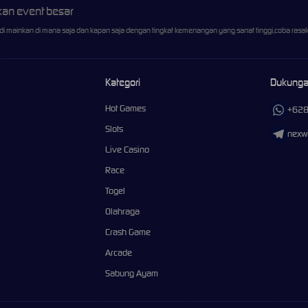
an event besar
i mainkan di mana saja dan kapan saja dengan tingkat kemenangan yang sanat tinggi,coba rasak
Kategori
Dukung
Hot Games
+62
Slots
nexw
Live Casino
Race
Togel
Olahraga
Crash Game
Arcade
Sabung Ayam