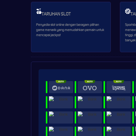
TARUHAN SLOT
TA
Penyedia slot online dengan beragam pilihan
Sportsb
game menarik yang memudahkan pemain untuk
menawar
mencapai jackpot
tinggi,
banyak 