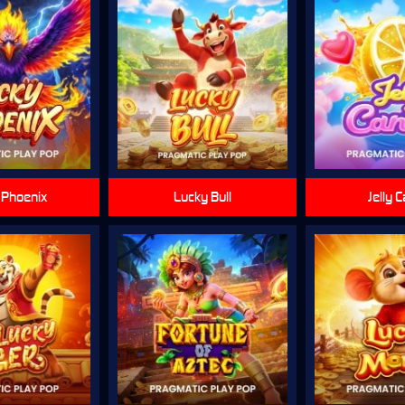
 Phoenix
Lucky Bull
Jelly 