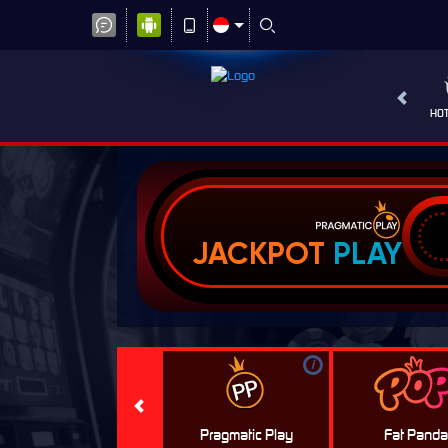
HO
JACKPOT
PLAY
i
Pragmatic Play
Fat Pand