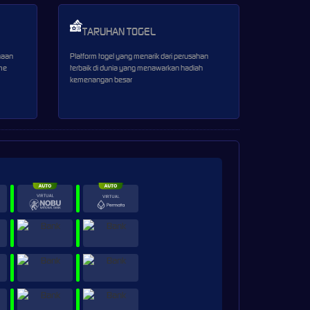
TARUHAN TOGEL
haan
Platform togel yang menarik dari perusahan
ame
terbaik di dunia yang menawarkan hadiah
kemenangan besar