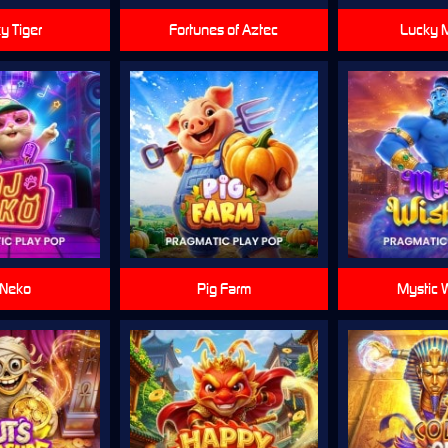
y Tiger
Fortunes of Aztec
Lucky 
 Neko
Pig Farm
Mystic 