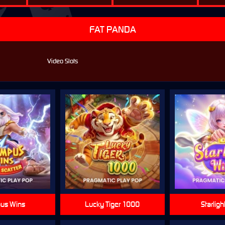
FAT PANDA
Video Slots
us Wins
Lucky Tiger 1000
Starligh