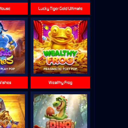
Mouse
Lucky Tiger Gold Ultimate
Wishes
Wealthy Frog